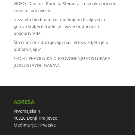
VIDEO: Dani dr. Rudolfa Steinera – u znaku prirode,
znanja i održivosti
Iz svijeta biodinamike: Ujedinjeno Kraljevstvo –
gotovo stoljeće tradicije i vizije budućnosti
poljoprivrede
Što čitati dok dozrijevaju naši vrtovi, a ljeto je u
punom sjaju?
NACRT PRAVILNIKA O PROVOĐENJU POSTUPAKA
JEDNOSTAVNE NABAVE
ADRESA
Prvomajska 4
40320 Donji Kraljevec
Međimurje, Hrvatska