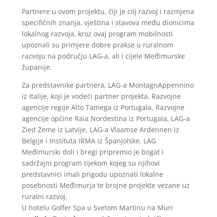
Partnere u ovom projektu, čiji je cilj razvoj i razmjena
specifičnih znanja, vještina i stavova među dionicima
lokalnog razvoja, kroz ovaj program mobilnosti
upoznali su primjere dobre prakse u ruralnom
razvoju na području LAG-a, ali i cijele Međimurske
županije.
Za predstavnike partnera, LAG-a MontagnAppennino
iz Italije, koji je vodeći partner projekta, Razvojne
agencije regije Alto Tamega iz Portugala, Razvojne
agencije općine Raia Nordestina iz Portugala, LAG-a
Zied Zeme iz Latvije, LAG-a Vlaamse Ardennen iz
Belgije i Instituta IRMA iz Španjolske, LAG
Međimurski doli i bregi pripremio je bogat i
sadržajni program tijekom kojeg su njihovi
predstavnici imali prigodu upoznati lokalne
posebnosti Međimurja te brojne projekte vezane uz
ruralni razvoj.
U hotelu Golfer Spa u Svetom Martinu na Muri