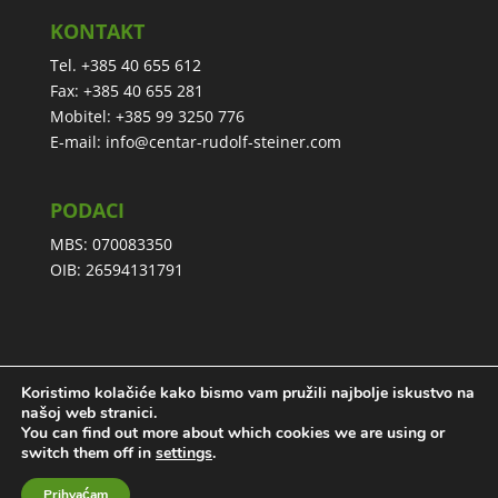
KONTAKT
Tel. +385 40 655 612
Fax: +385 40 655 281
Mobitel: +385 99 3250 776
E-mail:
info@centar-rudolf-steiner.com
PODACI
MBS: 070083350
OIB: 26594131791
Koristimo kolačiće kako bismo vam pružili najbolje iskustvo na
Izjava o privatnosti
našoj web stranici.
You can find out more about which cookies we are using or
switch them off in
settings
.
Prihvaćam