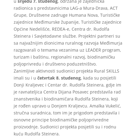
u
srijedu
7. studenog
, održana je zajednička
radionica s predstavnicima LAG-a Mura-Drava, ACT
Grupe, Društvene zadruge Humana Nova, Turističke
zajednice Međimurske županije, Turističke zajednice
Općine Nedelišće, REDEA-e, Centra dr. Rudolfa
Steinera i Savjetodavne službe. Projektni partneri su
sa najvažnijim dionicima ruralnog razvoja Međimurja
razgovarali o temama vezanima uz LEADER program,
turizam i baštinu, regionalni razvoj, biodinamičku
poljoprivredu i društveno poduzetništvo.
Zanimljive aktivnosti sudionici projekta Rural SKILLS
imali su i u
četvrtak
8. studenog
, kada su posjetili
Donji Kraljevec i Centar dr. Rudolfa Steinera, gdje im
je ravnateljica Centra Dijana Posavec predstavila rad
znanstvenika i biodinamičara Rudolfa Steinera, koji
je rođen upravo u Donjem Kraljevcu. Amalka Vukelić,
stručna suradnica, tom im je prigodom predstavila i
osnovne principe biodinamičke poljoprivredne
proizvodnje. Sudionici projekta posjetili su i rodnu
kuću Rudolfa Steinera.