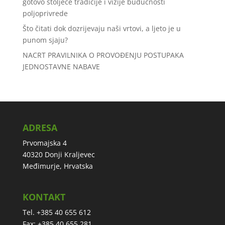
gotovo stoljeće tradicije i vizije budućnosti
poljoprivrede
Što čitati dok dozrijevaju naši vrtovi, a ljeto je u
punom sjaju?
NACRT PRAVILNIKA O PROVOĐENJU POSTUPAKA
JEDNOSTAVNE NABAVE
ADRESA
Prvomajska 4
40320 Donji Kraljevec
Međimurje, Hrvatska
KONTAKT
Tel. +385 40 655 612
Fax: +385 40 655 281