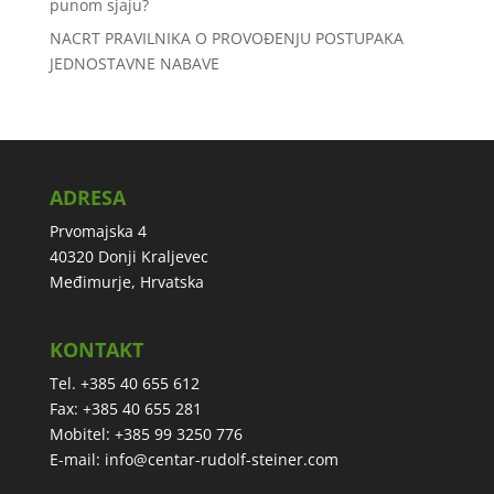
punom sjaju?
NACRT PRAVILNIKA O PROVOĐENJU POSTUPAKA
JEDNOSTAVNE NABAVE
ADRESA
Prvomajska 4
40320 Donji Kraljevec
Međimurje, Hrvatska
KONTAKT
Tel. +385 40 655 612
Fax: +385 40 655 281
Mobitel: +385 99 3250 776
E-mail:
info@centar-rudolf-steiner.com