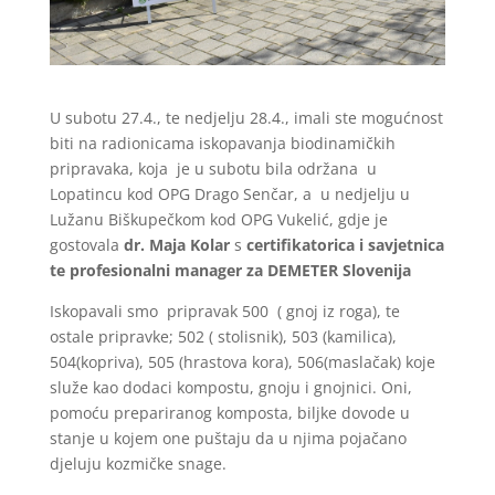
U subotu 27.4., te nedjelju 28.4., imali ste mogućnost
biti na radionicama iskopavanja biodinamičkih
pripravaka, koja je u subotu bila održana u
Lopatincu kod OPG Drago Senčar, a u nedjelju u
Lužanu Biškupečkom kod OPG Vukelić, gdje je
gostovala
dr. Maja Kolar
s
certifikatorica i savjetnica
te profesionalni manager za DEMETER Slovenija
Iskopavali smo pripravak 500 ( gnoj iz roga), te
ostale pripravke; 502 ( stolisnik), 503 (kamilica),
504(kopriva), 505 (hrastova kora), 506(maslačak) koje
služe kao dodaci kompostu, gnoju i gnojnici. Oni,
pomoću prepariranog komposta, biljke dovode u
stanje u kojem one puštaju da u njima pojačano
djeluju kozmičke snage.