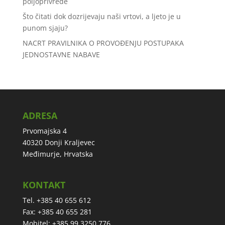
poljoprivrede
Što čitati dok dozrijevaju naši vrtovi, a ljeto je u
punom sjaju?
NACRT PRAVILNIKA O PROVOĐENJU POSTUPAKA
JEDNOSTAVNE NABAVE
ADRESA
Prvomajska 4
40320 Donji Kraljevec
Međimurje, Hrvatska
KONTAKT
Tel. +385 40 655 612
Fax: +385 40 655 281
Mobitel: +385 99 3250 776