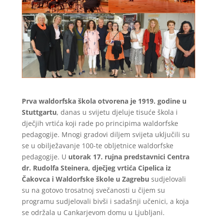
Prva waldorfska škola otvorena je 1919. godine u
Stuttgartu
, danas u svijetu djeluje tisuće škola i
dječjih vrtića koji rade po principima waldorfske
pedagogije. Mnogi gradovi diljem svijeta uključili su
se u obilježavanje 100-te obljetnice waldorfske
pedagogije. U
utorak 17. rujna predstavnici Centra
dr. Rudolfa Steinera, dječjeg vrtića Cipelica iz
Čakovca i Waldorfske škole u Zagrebu
sudjelovali
su na gotovo trosatnoj svečanosti u čijem su
programu sudjelovali bivši i sadašnji učenici, a koja
se održala u Cankarjevom domu u Ljubljani.