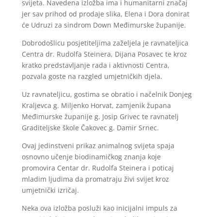
svijeta. Navedena izložba ima i humanitarni značaj
jer sav prihod od prodaje slika, Elena i Dora donirat
će Udruzi za sindrom Down Međimurske županije.
Dobrodošlicu posjetiteljima zaželjela je ravnateljica
Centra dr. Rudolfa Steinera, Dijana Posavec te kroz
kratko predstavljanje rada i aktivnosti Centra,
pozvala goste na razgled umjetničkih djela.
Uz ravnateljicu, gostima se obratio i načelnik Donjeg
Kraljevca g. Miljenko Horvat, zamjenik župana
Međimurske županije g. Josip Grivec te ravnatelj
Graditeljske škole Čakovec g. Damir Srnec.
Ovaj jedinstveni prikaz animalnog svijeta spaja
osnovno učenje biodinamičkog znanja koje
promovira Centar dr. Rudolfa Steinera i poticaj
mladim ljudima da promatraju živi svijet kroz
umjetnički izričaj.
Neka ova izložba posluži kao inicijalni impuls za