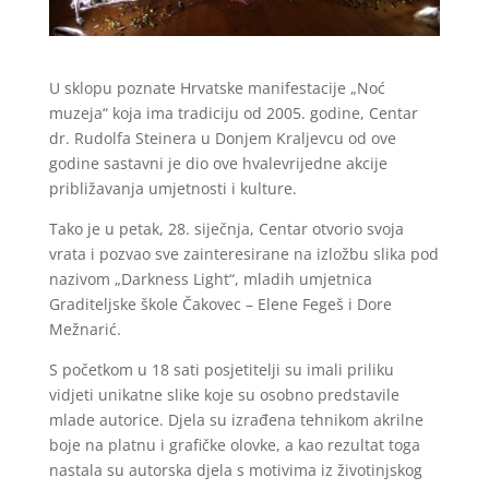
U sklopu poznate Hrvatske manifestacije „Noć
muzeja“ koja ima tradiciju od 2005. godine, Centar
dr. Rudolfa Steinera u Donjem Kraljevcu od ove
godine sastavni je dio ove hvalevrijedne akcije
približavanja umjetnosti i kulture.
Tako je u petak, 28. siječnja, Centar otvorio svoja
vrata i pozvao sve zainteresirane na izložbu slika pod
nazivom „Darkness Light“, mladih umjetnica
Graditeljske škole Čakovec – Elene Fegeš i Dore
Mežnarić.
S početkom u 18 sati posjetitelji su imali priliku
vidjeti unikatne slike koje su osobno predstavile
mlade autorice. Djela su izrađena tehnikom akrilne
boje na platnu i grafičke olovke, a kao rezultat toga
nastala su autorska djela s motivima iz životinjskog