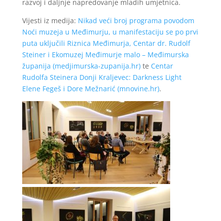
razvoj i daljnje napredovanje mladih umjetnica.
Vijesti iz medija:
Nikad veći broj programa povodom
Noći muzeja u Međimurju, u manifestaciju se po prvi
puta uključili Riznica Međimurja, Centar dr. Rudolf
Steiner i Ekomuzej Međimurje malo – Međimurska
županija (medjimurska-zupanija.hr)
te
Centar
Rudolfa Steinera Donji Kraljevec: Darkness Light
Elene Fegeš i Dore Mežnarić (mnovine.hr)
.