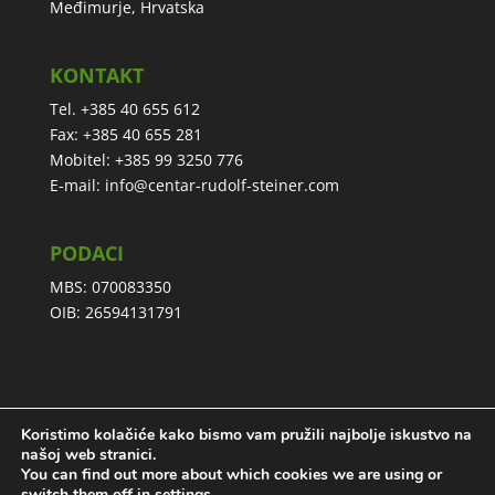
Međimurje, Hrvatska
KONTAKT
Tel. +385 40 655 612
Fax: +385 40 655 281
Mobitel: +385 99 3250 776
E-mail:
info@centar-rudolf-steiner.com
PODACI
MBS: 070083350
OIB: 26594131791
Koristimo kolačiće kako bismo vam pružili najbolje iskustvo na
Izjava o privatnosti
našoj web stranici.
You can find out more about which cookies we are using or
switch them off in
settings
.