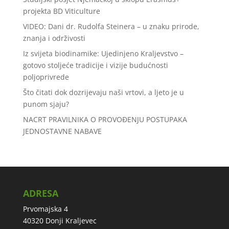
projekta BD Viticulture
VIDEO: Dani dr. Rudolfa Steinera – u znaku prirode,
znanja i održivosti
Iz svijeta biodinamike: Ujedinjeno Kraljevstvo –
gotovo stoljeće tradicije i vizije budućnosti
poljoprivrede
Što čitati dok dozrijevaju naši vrtovi, a ljeto je u
punom sjaju?
NACRT PRAVILNIKA O PROVOĐENJU POSTUPAKA
JEDNOSTAVNE NABAVE
ADRESA
Prvomajska 4
40320 Donji Kraljevec