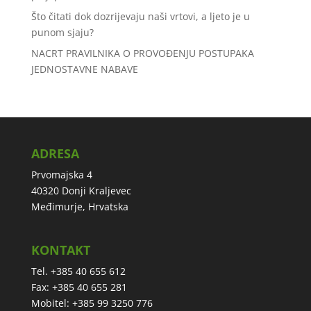
Što čitati dok dozrijevaju naši vrtovi, a ljeto je u
punom sjaju?
NACRT PRAVILNIKA O PROVOĐENJU POSTUPAKA
JEDNOSTAVNE NABAVE
ADRESA
Prvomajska 4
40320 Donji Kraljevec
Međimurje, Hrvatska
KONTAKT
Tel. +385 40 655 612
Fax: +385 40 655 281
Mobitel: +385 99 3250 776