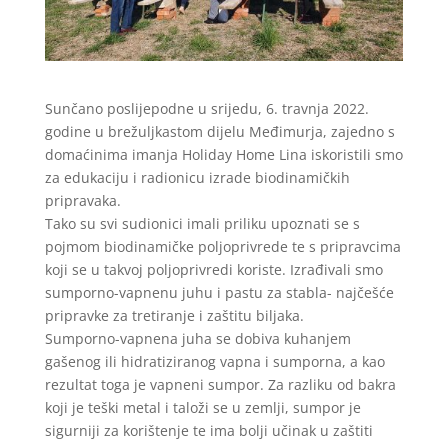
Sunčano poslijepodne u srijedu, 6. travnja 2022.
godine u brežuljkastom dijelu Međimurja, zajedno s
domaćinima imanja Holiday Home Lina iskoristili smo
za edukaciju i radionicu izrade biodinamičkih
pripravaka.
Tako su svi sudionici imali priliku upoznati se s
pojmom biodinamičke poljoprivrede te s pripravcima
koji se u takvoj poljoprivredi koriste. Izrađivali smo
sumporno-vapnenu juhu i pastu za stabla- najčešće
pripravke za tretiranje i zaštitu biljaka.
Sumporno-vapnena juha se dobiva kuhanjem
gašenog ili hidratiziranog vapna i sumporna, a kao
rezultat toga je vapneni sumpor. Za razliku od bakra
koji je teški metal i taloži se u zemlji, sumpor je
sigurniji za korištenje te ima bolji učinak u zaštiti