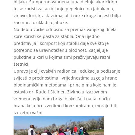
biljaka. Sumporno-vapnena juha djeluje akaricidno
te se koristi za suzbijanje pepelnice na jabukama,
vinovoj lozi, krastavcima, ali i neke druge bolesti bilja
kao npr. fuzikladija jabuke.
Na deblu voćke odnosno za premaz vanjskog dijela
kore koristi se pasta za stabla. Ona ujedno
predstavlja i kompost koji stablu daje sve što je
potrebno za uravnoteženu plodnost. Zacjeljuje
pukotine u kori u kojima zimi preživljavaju razni
štetnici.
Upravo je cilj ovakvih radionica i edukacija podizanje
svijesti o prednostima i vrijednostima uzgoja hrane
biodinamičkim metodama i principima koje nam je
ostavio dr. Rudolf Steiner. Živimo u izazovnom
vremenu gdje nam briga o okolišu i na taj način
hrana koju proizvodimo i konzumiramo, moraju biti
izuzetno važni.