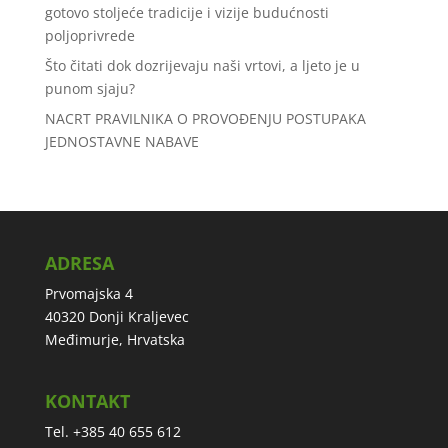
gotovo stoljeće tradicije i vizije budućnosti
poljoprivrede
Što čitati dok dozrijevaju naši vrtovi, a ljeto je u
punom sjaju?
NACRT PRAVILNIKA O PROVOĐENJU POSTUPAKA
JEDNOSTAVNE NABAVE
ADRESA
Prvomajska 4
40320 Donji Kraljevec
Međimurje, Hrvatska
KONTAKT
Tel. +385 40 655 612