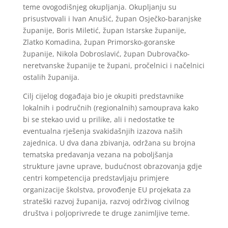
teme ovogodišnjeg okupljanja. Okupljanju su
prisustvovali i Ivan Anušić, župan Osječko-baranjske
županije, Boris Miletić, župan Istarske županije,
Zlatko Komadina, župan Primorsko-goranske
županije, Nikola Dobroslavić, župan Dubrovačko-
neretvanske županije te župani, pročelnici i načelnici
ostalih županija.
Cilj cijelog događaja bio je okupiti predstavnike
lokalnih i područnih (regionalnih) samouprava kako
bi se stekao uvid u prilike, ali i nedostatke te
eventualna rješenja svakidašnjih izazova naših
zajednica. U dva dana zbivanja, održana su brojna
tematska predavanja vezana na poboljšanja
strukture javne uprave, budućnost obrazovanja gdje
centri kompetencija predstavljaju primjere
organizacije školstva, provođenje EU projekata za
strateški razvoj županija, razvoj održivog civilnog
društva i poljoprivrede te druge zanimljive teme.