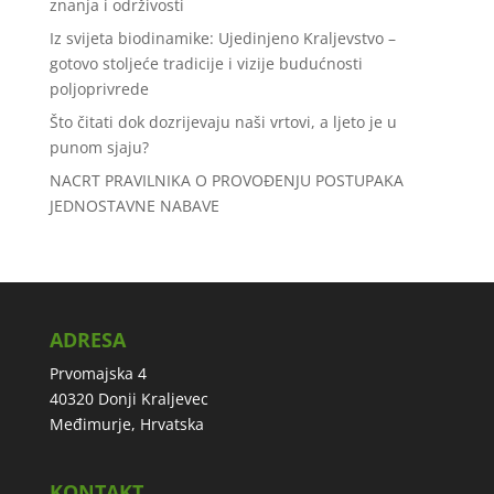
znanja i održivosti
Iz svijeta biodinamike: Ujedinjeno Kraljevstvo –
gotovo stoljeće tradicije i vizije budućnosti
poljoprivrede
Što čitati dok dozrijevaju naši vrtovi, a ljeto je u
punom sjaju?
NACRT PRAVILNIKA O PROVOĐENJU POSTUPAKA
JEDNOSTAVNE NABAVE
ADRESA
Prvomajska 4
40320 Donji Kraljevec
Međimurje, Hrvatska
KONTAKT