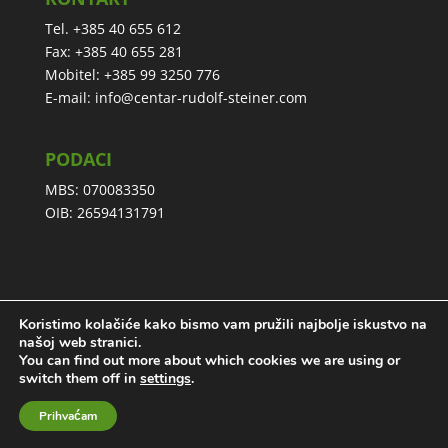
Tel. +385 40 655 612
Fax: +385 40 655 281
Mobitel: +385 99 3250 776
E-mail:
info@centar-rudolf-steiner.com
PODACI
MBS: 070083350
OIB: 26594131791
Koristimo kolačiće kako bismo vam pružili najbolje iskustvo na
Izjava o privatnosti
našoj web stranici.
You can find out more about which cookies we are using or
switch them off in
settings
.
Prihvaćam
Web by
Logico