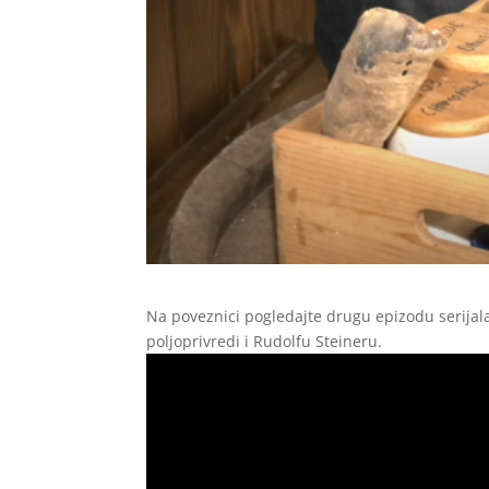
Na poveznici pogledajte drugu epizodu serijal
poljoprivredi i Rudolfu Steineru.