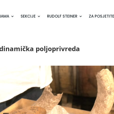
NAMA
SEKCIJE
RUDOLF STEINER
ZA POSJETITE
odinamička poljoprivreda