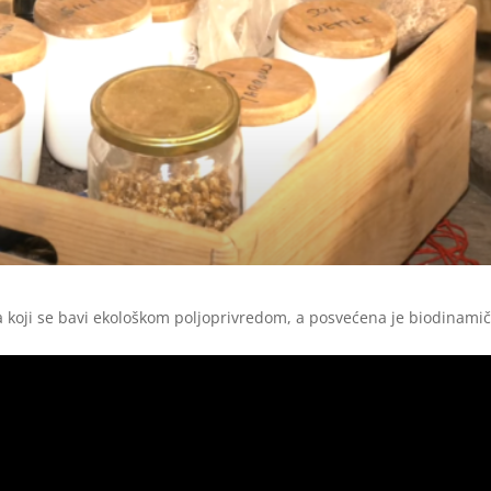
a koji se bavi ekološkom poljoprivredom, a posvećena je biodinamič