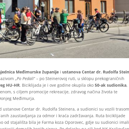
zajednica Međimurske županije
i
ustanova Centar dr. Rudolfa Stei
nazivom „
Po Pedali
“ – po Steinerovoj ruti, u sklopu prekograničnih
reg HU-HR
. Biciklijada je i ove godine okupila oko
50-ak sudionika
,
orenom, s ciljem promocije rekreacije, zdravog načina života te
 Donjeg Međimurja.
ed ustanove Centar dr. Rudolfa Steinera, a sudionici su vozili traso
anih zaustavljanja za odmor i kraća zadržavanja. Ruta biciklijade
o od stajališta bila je Farma koza Oporovec, gdje su sudionici imal
egustaciji domaćih kozjih sireva. Po dolasku na cilj kod NK Kraljevčan