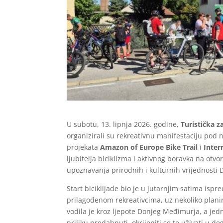
U subotu, 13. lipnja 2026. godine,
Turistička 
organizirali su rekreativnu manifestaciju pod 
projekata
Amazon of Europe Bike Trail
i
Inter
ljubitelja biciklizma i aktivnog boravka na otv
upoznavanja prirodnih i kulturnih vrijednosti
Start biciklijade bio je u jutarnjim satima ispr
prilagođenom rekreativcima, uz nekoliko planir
vodila je kroz ljepote Donjeg Međimurja, a jedn
priliku predahnuti, okrijepiti se te uživati u d