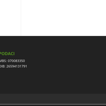
PODACI
MBS: 070083350
OIB: 26594131791